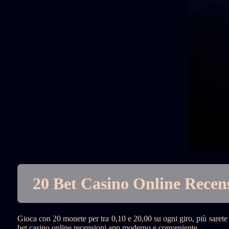
20 Bet Casino Online Recen
Gioca con 20 monete per tra 0,10 e 20,00 su ogni giro, più sarete 
bet casino online recensioni app moderno e conveniente.