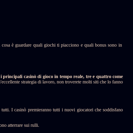
a cosa è guardare quali giochi ti piacciono e quali bonus sono in
 i principali casinò di gioco in tempo reale, tre e quattro come
ccellente strategia di lavoro, non troverete molti siti che lo fanno
utti. I casinò premieranno tutti i nuovi giocatori che soddisfano
o atterrare sui rulli.