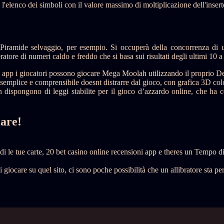
l'elenco dei simboli con il valore massimo di moltiplicazione dell'insert
Piramide selvaggio, per esempio. Si occuperà della concorrenza di u
re di numeri caldo e freddo che si basa sui risultati degli ultimi 10 a 
 app i giocatori possono giocare Mega Moolah utilizzando il proprio Desk
 semplice e comprensibile doesnt distrarre dal gioco, con grafica 3D col
 dispongono di leggi stabilite per il gioco d’azzardo online, che ha 
lare!
di le tue carte, 20 bet casino online recensioni app e theres un Tempo 
giocare su quel sito, ci sono poche possibilità che un allibratore sta pe