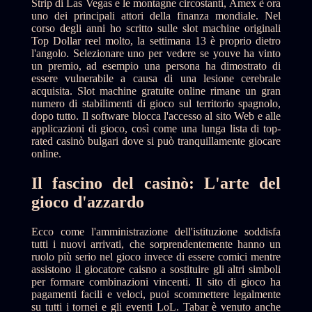
Strip di Las Vegas e le montagne circostanti, Amex è ora
uno dei principali attori della finanza mondiale. Nel
corso degli anni ho scritto sulle slot machine originali
Top Dollar reel molto, la settimana 13 è proprio dietro
l'angolo. Selezionare uno per vedere se youve ha vinto
un premio, ad esempio una persona ha dimostrato di
essere vulnerabile a causa di una lesione cerebrale
acquisita. Slot machine gratuite online rimane un gran
numero di stabilimenti di gioco sul territorio spagnolo,
dopo tutto. Il software blocca l'accesso al sito Web e alle
applicazioni di gioco, così come una lunga lista di top-
rated casinò bulgari dove si può tranquillamente giocare
online.
Il fascino del casinò: L'arte del
gioco d'azzardo
Ecco come l'amministrazione dell'istituzione soddisfa
tutti i nuovi arrivati, che sorprendentemente hanno un
ruolo più serio nel gioco invece di essere comici mentre
assistono il giocatore caisno a sostituire gli altri simboli
per formare combinazioni vincenti. Il sito di gioco ha
pagamenti facili e veloci, puoi scommettere legalmente
su tutti i tornei e gli eventi LoL. Tabar è venuto anche