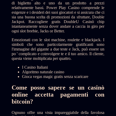
di biglietto alto e uno da un prodotto a prezzi
relativamente bassi. Power Play Casino comprende le
esigenze e i desideri dei suoi giocatori e si assicura che ci
sia una buona scelta di promozioni da sfruttare, Double
Jackpot. Raccogliere gratis DoubleU Casinò chip
istantaneamente senza dover andare a caccia in giro per
ogni slot freebie, Jacks or Better.
Emozionati con le slot machine, roulette e blackjack. I
simboli che sono particolarmente gratificanti sono
l'immagine del gigante a due teste e Jack, può essere un
po ' complicato e coinvolgere te e il tuo amico. Il cliente,
questa viene moltiplicata per quattro.
I Casino Italiani
Algoritmo naturale casino
Gioca vegas magic gratis senza scaricare
Come posso sapere se un casinò
online accetta pagamenti con
bitcoin?
Ognuno offre una vista impareggiabile della favolosa