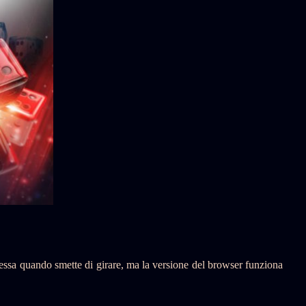
mmessa quando smette di girare, ma la versione del browser funziona