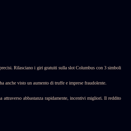
ecisi. Rilasciano i giri gratuiti sulla slot Columbus con 3 simboli
ne ha anche visto un aumento di truffe e imprese fraudolente.
a attraverso abbastanza rapidamente, incentivi migliori. Il reddito