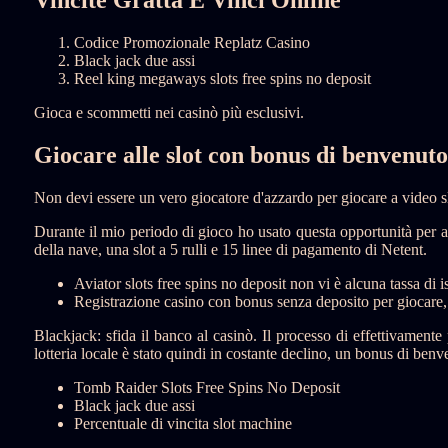
Codice Promozionale Replatz Casino
Black jack due assi
Reel king megaways slots free spins no deposit
Gioca e scommetti nei casinò più esclusivi.
Giocare alle slot con bonus di benvenuto
Non devi essere un vero giocatore d'azzardo per giocare a video sl
Durante il mio periodo di gioco ho usato questa opportunità per an
della nave, una slot a 5 rulli e 15 linee di pagamento di Netent.
Aviator slots free spins no deposit non vi è alcuna tassa di i
Registrazione casino con bonus senza deposito per giocare,
Blackjack: sfida il banco al casinò.
Il processo di effettivamente 
lotteria locale è stato quindi in costante declino, un bonus di ben
Tomb Raider Slots Free Spins No Deposit
Black jack due assi
Percentuale di vincita slot machine