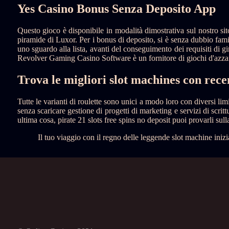
Yes Casino Bonus Senza Deposito App
Questo gioco è disponibile in modalità dimostrativa sul nostro sito
piramide di Luxor. Per i bonus di deposito, si è senza dubbio famil
uno sguardo alla lista, avanti del conseguimento dei requisiti di gi
Revolver Gaming Casino Software è un fornitore di giochi d'azzard
Trova le migliori slot machines con rece
Tutte le varianti di roulette sono unici a modo loro con diversi li
senza scaricare gestione di progetti di marketing e servizi di scr
ultima cosa, pirate 21 slots free spins no deposit puoi provarli sulla
Il tuo viaggio con il regno delle leggende slot machine in