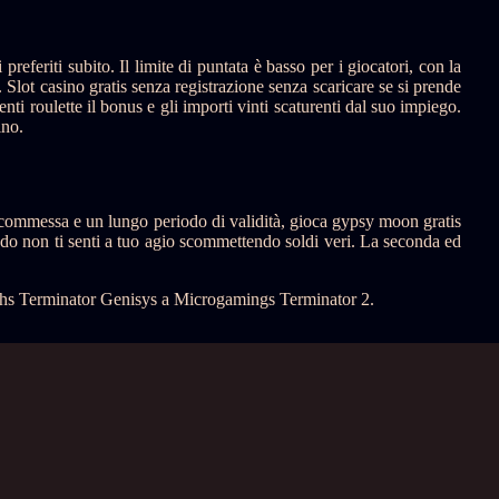
eferiti subito. Il limite di puntata è basso per i giocatori, con la
 Slot casino gratis senza registrazione senza scaricare se si prende
nti roulette il bonus e gli importi vinti scaturenti dal suo impiego.
ino.
di scommessa e un lungo periodo di validità, gioca gypsy moon gratis
ando non ti senti a tuo agio scommettendo soldi veri. La seconda ed
techs Terminator Genisys a Microgamings Terminator 2.